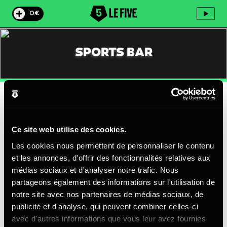
0€
SPORTS BAR
Choisis ton centre pour le menu Sportsbar.
Choisir un centre
Ce site web utilise des cookies.
SNACK FIVE
Les cookies nous permettent de personnaliser le contenu
Que tu sois seul, en groupe, pressé ou disposant de tout
et les annonces, d'offrir des fonctionnalités relatives aux
tout temps...tu trouveras forcément un produit à ta faim
médias sociaux et d'analyser notre trafic. Nous
au sein de
notre gamme Snack FIVE
!
partageons également des informations sur l'utilisation de
Les prix et les conditions sont à retrouver dans la carte
notre site avec nos partenaires de médias sociaux, de
menu de ton FIVE préféré !
publicité et d'analyse, qui peuvent combiner celles-ci
avec d'autres informations que vous leur avez fournies