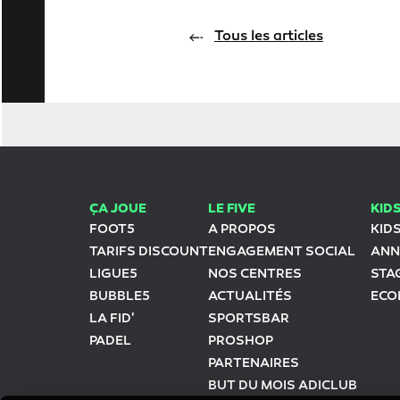
Tous les articles
ÇA JOUE
LE FIVE
KID
FOOT5
A PROPOS
KID
TARIFS DISCOUNT
ENGAGEMENT SOCIAL
ANN
LIGUE5
NOS CENTRES
STA
BUBBLE5
ACTUALITÉS
ECO
LA FID'
SPORTSBAR
PADEL
PROSHOP
PARTENAIRES
BUT DU MOIS ADICLUB