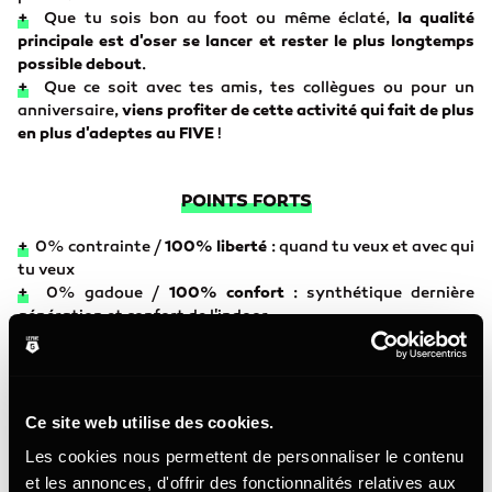
+
Que tu sois bon au foot ou même éclaté,
la qualité
principale est d'oser se lancer et rester le plus longtemps
possible debout
.
+
Que ce soit avec tes amis, tes collègues ou pour un
anniversaire,
viens profiter de cette activité qui fait de plus
en plus d'adeptes au FIVE
!
POINTS FORTS
+
0% contrainte /
100% liberté
:
quand tu veux et avec qui
tu veux
+
0% gadoue /
100% confort
:
synthétique dernière
génération et confort de l'indoor.
+
0% contact /
100% fair-play
:
pas de contact, que du
beau jeu et des buts.
+
0% élitiste /
100% tout public
:
ouvert à tous, pas
besoin de licence.
Ce site web utilise des cookies.
Les cookies nous permettent de personnaliser le contenu
LES RÈGLES DU JEU
et les annonces, d'offrir des fonctionnalités relatives aux