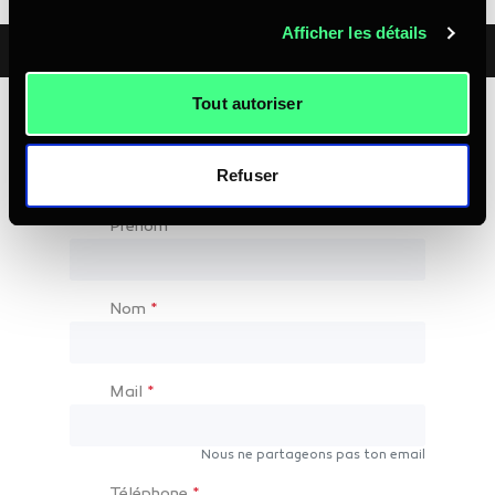
Afficher les détails
Tout autoriser
DEMANDE DE
RENSEIGNEMENTS
Refuser
Bubble5
Prénom
*
Nom
*
Mail
*
Nous ne partageons pas ton email
Téléphone
*