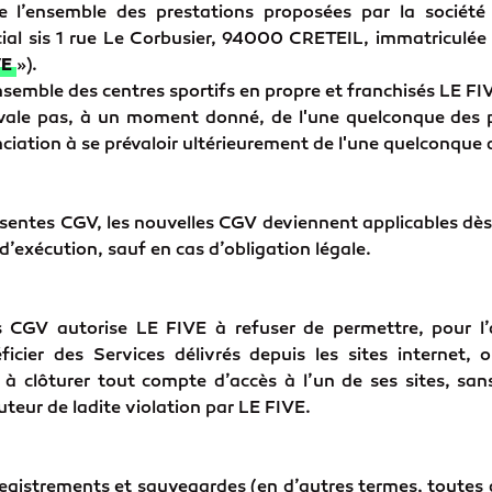
de l’ensemble des prestations proposées par la société
ocial sis 1 rue Le Corbusier, 94000 CRETEIL, immatriculé
VE
»).
semble des centres sportifs en propre et franchisés LE FIV
évale pas, à un moment donné, de l'une quelconque des p
iation à se prévaloir ultérieurement de l'une quelconque 
ésentes CGV, les nouvelles CGV deviennent applicables dès
exécution, sauf en cas d’obligation légale.
s CGV autorise LE FIVE à refuser de permettre, pour l’a
ficier des Services délivrés depuis les sites internet, o
 à clôturer tout compte d’accès à l’un de ses sites, san
uteur de ladite violation par LE FIVE.
registrements et sauvegardes (en d’autres termes, toutes