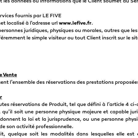
t les données ou informations que le Client soumet au Servi
rvices fournis par LE FIVE
et localisé à l'adresse url
www.lefive.fr
.
personnes juridiques, physiques ou morales, autres que les 
éremment le simple visiteur ou tout Client inscrit sur le sit
e Vente
sent l’ensemble des réservations des prestations proposée
r
es réservations de Produit, tel que défini à l’article 4 ci-
 qu’il soit une personne physique majeure et capable jur
nnent la loi et la jurisprudence, ou une personne physi
de son activité professionnelle.
it, quelque soit les modalités dans lesquelles elle est