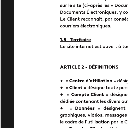
sur le site (ci-après les « Doc
Documents Électroniques, y comp
Le Client reconnaît, par conséq
courriers électroniques.
1.5 Territoire
Le site internet est ouvert à to
ARTICLE 2 - DÉFINITIONS
+
«
Centre d’affiliation
» désig
+
«
Client
» désigne toute per
+
«
Compte Client
» désigne 
dédiée contenant les divers out
+
«
Données
» désignent t
graphiques, vidéos, messages 
le cadre de l’utilisation par le