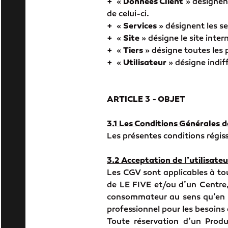
+
«
Données Client
» désignen
de celui-ci.
+
«
Services
» désignent les se
+
«
Site
» désigne le site intern
+
«
Tiers
» désigne toutes les 
+
«
Utilisateur
» désigne indiff
ARTICLE 3 - OBJET
3.1 Les Conditions Générales d
Les présentes conditions régis
3.2 Acceptation de l’utilisateu
Les CGV sont applicables à tout
de LE FIVE et/ou d’un Centre,
consommateur au sens qu’en do
professionnel pour les besoins 
Toute réservation d’un Produ