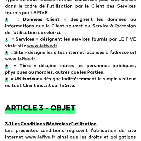
dans le cadre de l’utilisation par le Client des Services
fournis par LE FIVE.
+
«
Données Client
» désignent les données ou
informations que le Client soumet au Service à l'occasion
de l'utilisation de celui-ci.
+
«
Services
» désignent les services fournis par LE FIVE
via le site
www.lefive.fr
.
+
«
Site
» désigne les sites internet localisés à l'adresse url
www.lefive.fr
.
+
«
Tiers
» désgine toutes les personnes juridiques,
physiques ou morales, autres que les Parties.
+
«
Utilisateur
» désigne indifféremment le simple visiteur
ou tout Client inscrit sur le Site.
ARTICLE 3 - OBJET
3.1 Les Conditions Générales d’utilisation
Les présentes conditions régissent l’utilisation du site
internet
www.lefive.fr
ainsi que les droits et obligations