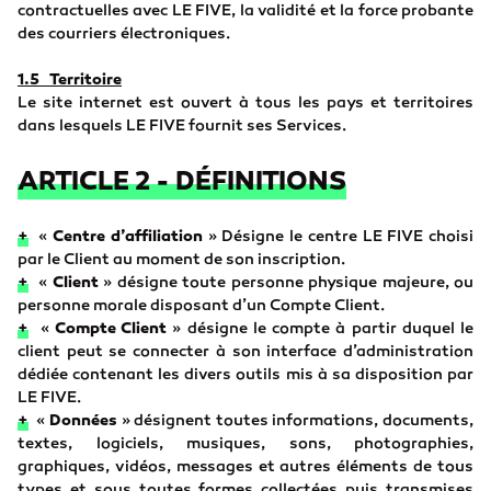
contractuelles avec LE FIVE, la validité et la force probante
des courriers électroniques.
1.5 Territoire
Le site internet est ouvert à tous les pays et territoires
dans lesquels LE FIVE fournit ses Services.
ARTICLE 2 - DÉFINITIONS
+
«
Centre d’affiliation
» Désigne le centre LE FIVE choisi
par le Client au moment de son inscription.
+
«
Client
» désigne toute personne physique majeure, ou
personne morale disposant d’un Compte Client.
+
«
Compte Client
» désigne le compte à partir duquel le
client peut se connecter à son interface d’administration
dédiée contenant les divers outils mis à sa disposition par
LE FIVE.
+
«
Données
» désignent toutes informations, documents,
textes, logiciels, musiques, sons, photographies,
graphiques, vidéos, messages et autres éléments de tous
types et sous toutes formes collectées puis transmises