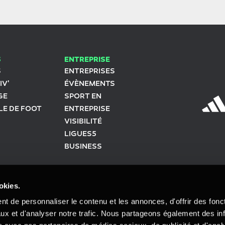
S
ENTREPRISE
S
ENTREPRISES
IV'
ÉVÈNEMENTS
GE
SPORT EN
LE DE FOOT
ENTREPRISE
VISIBILITÉ
LIGUES5
BUSINESS
okies.
Donner mon avis
t de personnaliser le contenu et les annonces, d'offrir des fonct
ux et d'analyser notre trafic. Nous partageons également des in
ÉGALES