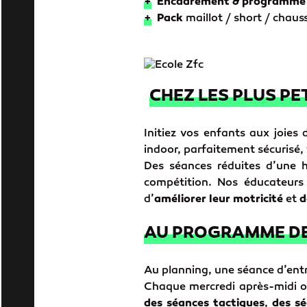
+
Encadrement & programme
+
Pack
maillot / short / chau
CHEZ LES PLUS PE
Initiez vos enfants aux joies
indoor, parfaitement sécurisé,
Des séances réduites d’une
compétition. Nos éducateurs 
d’
améliorer leur motricité
et
d
AU PROGRAMME DE 
Au planning, une séance d’ent
Chaque mercredi après-midi o
des séances tactiques
,
des s