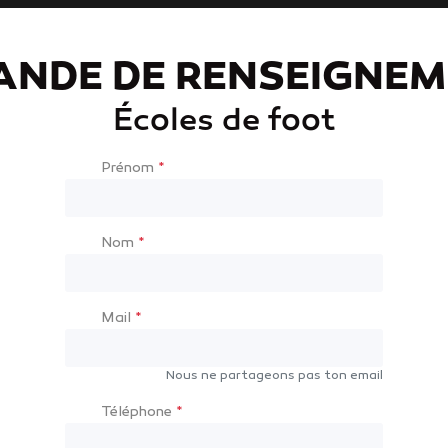
ANDE DE RENSEIGNEM
Écoles de foot
Prénom
*
Nom
*
Mail
*
Nous ne partageons pas ton email
Téléphone
*