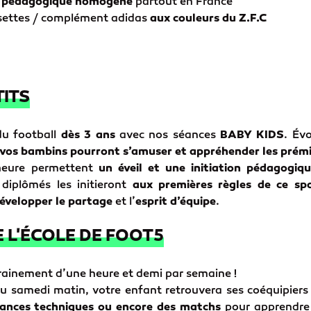
 pédagogique homogène
partout en France
ssettes / complément adidas
aux couleurs du Z.F.C
TITS
 du football
dès 3 ans
avec nos séances
BABY KIDS
. Év
vos bambins pourront s’amuser et appréhender les prémi
 heure permettent
un éveil et une initiation pédagogiq
diplômés les initieront
aux premières règles de ce spor
évelopper le partage
et l’
esprit d’équipe
.
L'ÉCOLE DE FOOT5
rainement d’une heure et demi par semaine !
u samedi matin, votre enfant retrouvera ses coéquipier
éances techniques ou encore des matchs
pour apprendre 