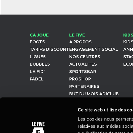
ÇA JOUE
LE FIVE
KID
FOOT5
A PROPOS
KID
TARIFS DISCOUNT
ENGAGEMENT SOCIAL
ANN
LIGUE5
NOS CENTRES
STA
BUBBLE5
ACTUALITÉS
ECO
LA FID'
SPORTSBAR
PADEL
PROSHOP
PARTENAIRES
BUT DU MOIS ADICLUB
LA TEAM PLAYERS
Ce site web utilise des co
Les cookies nous permetten
relatives aux médias socia
MONTE TON FIVE
MENTIONS L